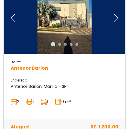
Previous
Next
Bairro
Antenor Barion
Endereço
Antenor Barion, Marília - SP
2
1
1
0 m²
Aluguel
R$ 1.200,00