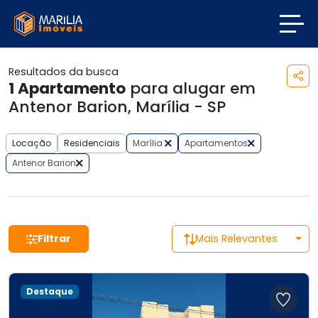
Resultados da busca
1
Apartamento
para alugar em
Antenor Barion, Marília - SP
Locação
Residenciais
Marília
Apartamentos
Antenor Barion
Filtrar
Mais Relevantes
Destaque