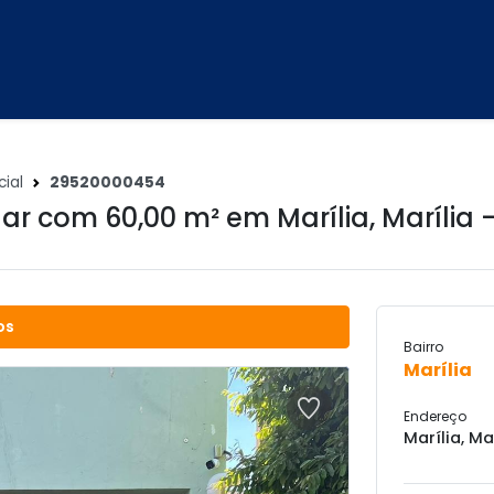
ial
29520000454
ar com 60,00 m² em
Marília
,
Marília 
os
Bairro
Marília
Endereço
Marília, Ma