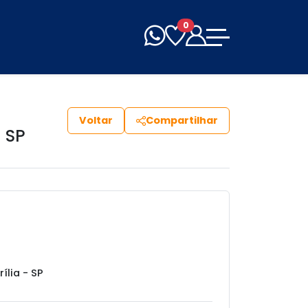
0
Voltar
Compartilhar
- SP
rília - SP