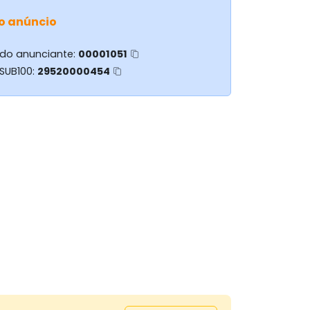
o anúncio
 do anunciante:
00001051
 SUB100:
29520000454