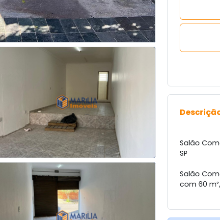
Descrição
Salão Comer
SP
Salão Come
com 60 m², 