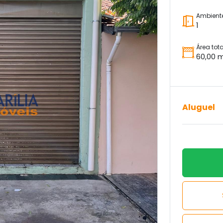
Ambient
1
Área tota
60,00 
Aluguel