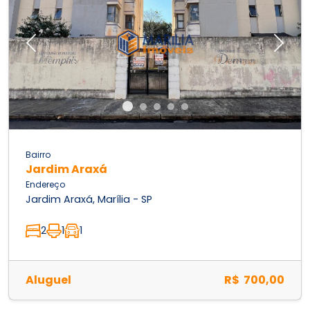
Previous
Next
Bairro
Jardim Araxá
Endereço
Jardim Araxá, Marília - SP
2
1
1
Aluguel
R$ 700,00