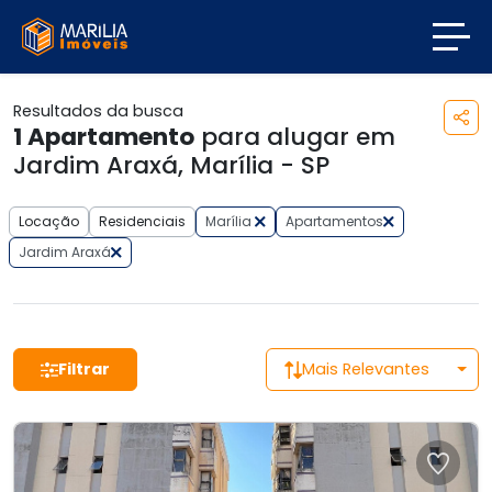
Resultados da busca
1
Apartamento
para alugar em
Jardim Araxá, Marília - SP
Locação
Residenciais
Marília
Apartamentos
Jardim Araxá
Filtrar
Mais Relevantes