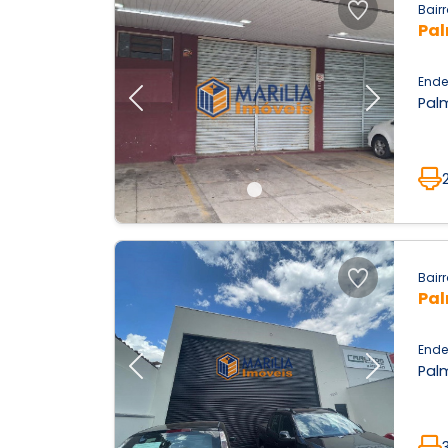
Bairr
Pal
Ende
Palm
Previous
Next
Bairr
Pal
Ende
Palm
Previous
Next