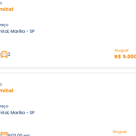
o
mital
reço
ital, Marília - SP
Aluguel
2
2
R$ 5.00
o
mital
reço
ital, Marília - SP
Aluguel
3
503,00 m²