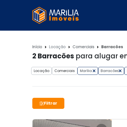
Início
Locação
Comerciais
Barracões
2
Barracões
para alugar em 
Locação
Comerciais
Marília
Barracões
Filtrar