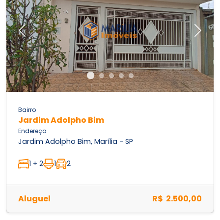
Previous
Next
Bairro
Jardim Adolpho Bim
Endereço
Jardim Adolpho Bim, Marília - SP
1 + 2
1
2
Aluguel
R$ 2.500,00