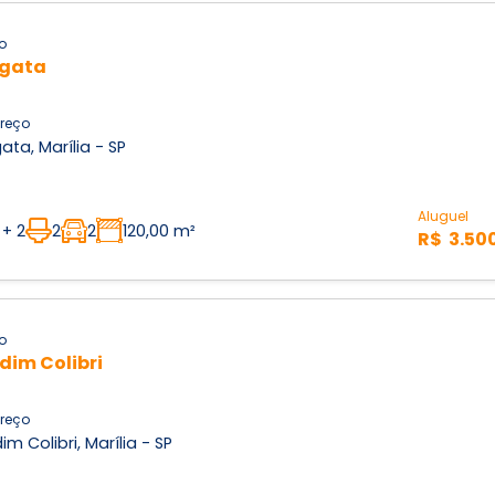
o
agata
reço
ata, Marília - SP
Aluguel
 + 2
2
2
120,00 m²
R$ 3.50
o
dim Colibri
reço
im Colibri, Marília - SP