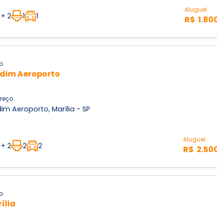
Aluguel
 + 2
1
1
R$ 1.80
o
dim Aeroporto
reço
im Aeroporto, Marília - SP
Aluguel
 + 2
2
2
R$ 2.50
o
ília