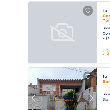
Bairr
Con
Tof
Ende
Conj
- SP
1
Bairr
Ba
Ende
Banz
Previous
Next