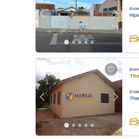
Ende
Hípi
Previous
Next
Bairr
The
Ende
Ther
Previous
Next