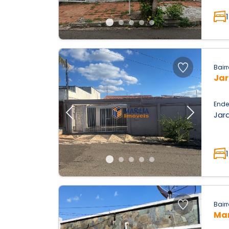
1
Bairr
Jar
Ende
Jard
Previous
Next
1
Bairr
Mar