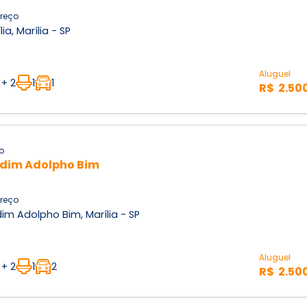
reço
lia, Marília - SP
Aluguel
 + 2
1
1
R$ 2.50
o
dim Adolpho Bim
reço
im Adolpho Bim, Marília - SP
Aluguel
 + 2
1
2
R$ 2.50