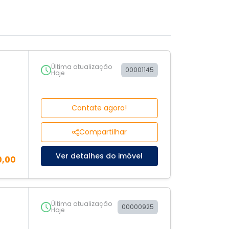
Última atualização
00001145
Hoje
Contate agora!
Compartilhar
Ver detalhes do imóvel
0,00
Última atualização
00000925
Hoje