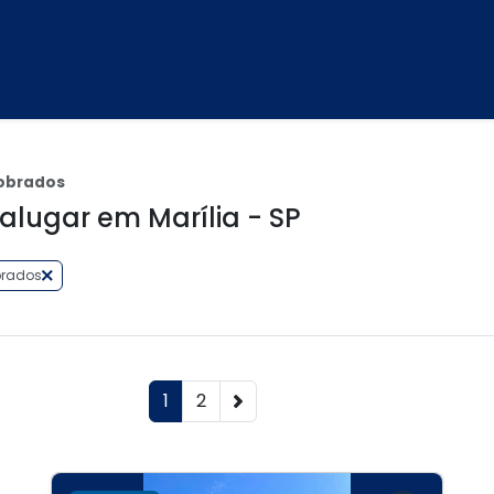
obrados
alugar em Marília - SP
brados
1
2