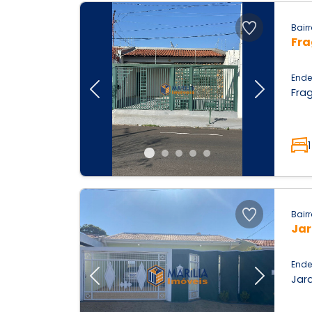
Bairr
Fr
Ende
Frag
Previous
Next
1
Bairr
Jar
Ende
Jard
Previous
Next