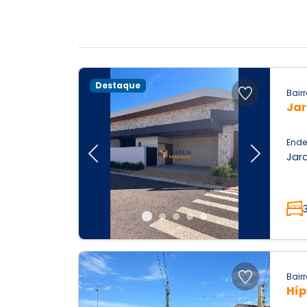
Destaque
Bairr
Jar
Ende
Jard
Previous
Next
Bairr
Híp