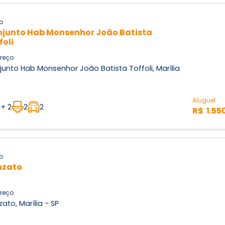
o
junto Hab Monsenhor João Batista
foli
reço
unto Hab Monsenhor João Batista Toffoli, Marília
Aluguel
 + 2
2
2
R$ 1.55
o
nzato
reço
ato, Marília - SP