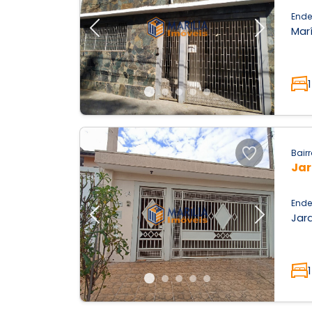
Ende
Marí
Previous
Next
1
Bairr
Jar
Ende
Jard
Previous
Next
1