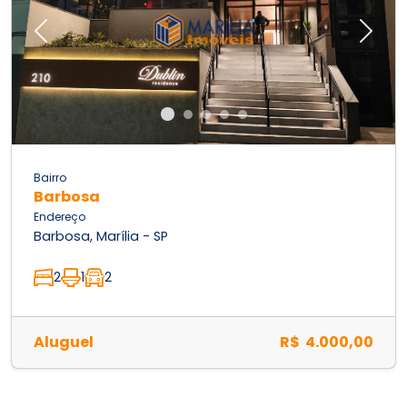
Previous
Next
Bairro
Barbosa
Endereço
Barbosa, Marília - SP
2
1
2
Aluguel
R$ 4.000,00