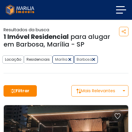
Resultados da busca
1
Imóvel Residencial
para alugar
em Barbosa, Marília - SP
Locação
Residenciais
Marília
Barbosa
Filtrar
Mais Relevantes