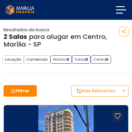
Resultados da busca
2
Salas
para alugar em Centro,
Marília - SP
Locação
Comerciais
Marília
Salas
Centro
Filtrar
Mais Relevantes