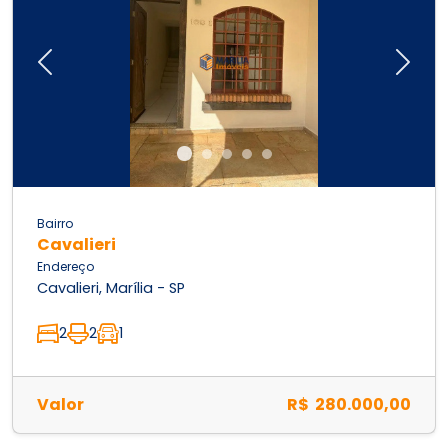
Previous
Next
Bairro
Cavalieri
Endereço
Cavalieri, Marília - SP
2
2
1
Valor
R$ 280.000,00