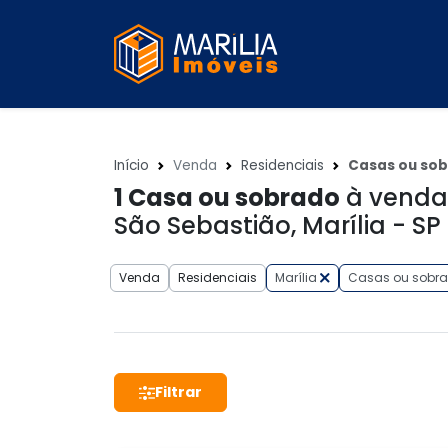
Início
Venda
Residenciais
Casas ou so
1
Casa ou sobrado
à venda
São Sebastião, Marília - SP
Venda
Residenciais
Marília
Casas ou sobr
Filtrar