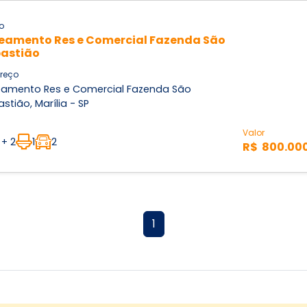
o
eamento Res e Comercial Fazenda São
astião
reço
eamento Res e Comercial Fazenda São
stião, Marília - SP
Valor
 + 2
1
2
R$ 800.00
1