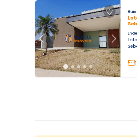
Bairr
Lot
Seb
Ende
Lot
Previous
Next
Seba
1