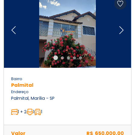
Previous
Next
Bairro
Palmital
Endereço
Palmital, Marília - SP
1 + 2
1
1
Valor
R$ 650.000,00