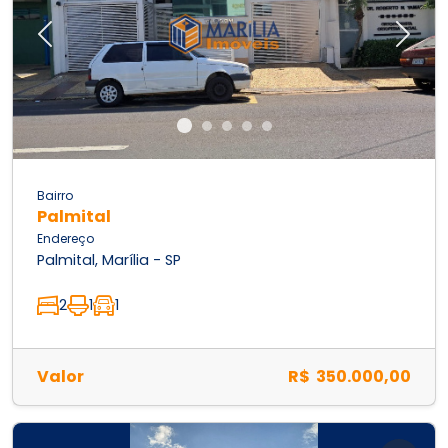
Previous
Next
Bairro
Palmital
Endereço
Palmital, Marília - SP
2
1
1
Valor
R$ 350.000,00