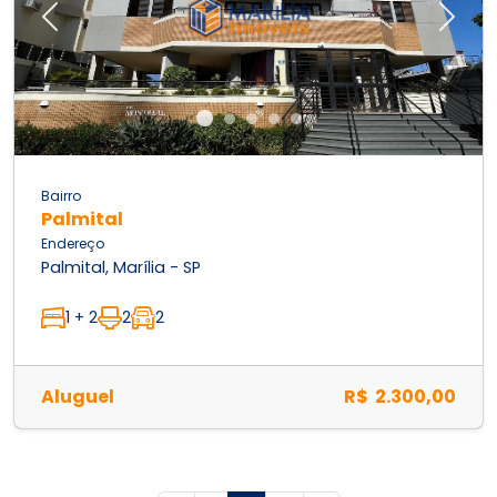
Previous
Next
Bairro
Palmital
Endereço
Palmital, Marília - SP
1 + 2
2
2
Aluguel
R$ 2.300,00