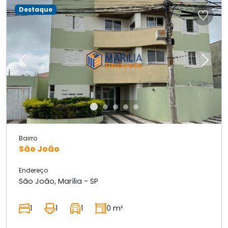
Destaque
Previous
Next
Bairro
São João
Endereço
São João, Marília - SP
1
1
1
0 m²