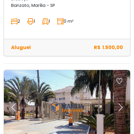
Banzato, Marília - SP
2
1
1
0 m²
Aluguel
R$ 1.500,00
Previous
Next