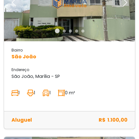
Previous
Next
Bairro
São João
Endereço
São João, Marília - SP
1
1
1
0 m²
Aluguel
R$ 1.100,00